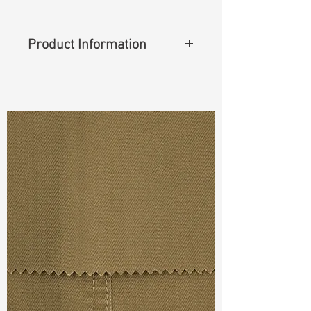
Product Information
Content
: 92%Cotton 6%Elasterell-
P 2%Spandex
Cuttable Width
: 54"
Weight
(Before Washed)
: 11.00 oz
S & R :
E 60.8%, G 4.4%, R 91.5%
Ref
: TSX022158A1