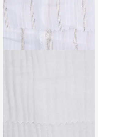
TF#79382