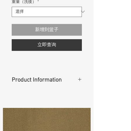
重量（洗後）
*
新增到篮子
立即查询
Product Information
Content
: 100% Cotton
Cuttable Width
: 63"
Weight
(Before Washed)
: 11.30 oz