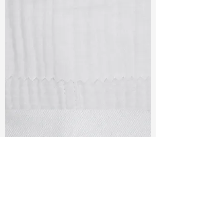
TF#79405