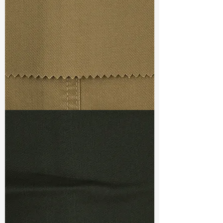
Ref
: TRC022169A1
TF#79367