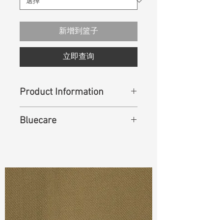
新增到篮子
立即查询
Product Information
Bluecare
Content
:
79% Cotton, 14%
Repreve Polyester, 6% Rayon, 1%
Lycra
Aniline Free Denim - new
technology - an eco way to
Cuttable Width
:
53”
produce traditional Blue
Weight
(Before Washed) :
10.6oz
Weight (After Washed) :
12oz