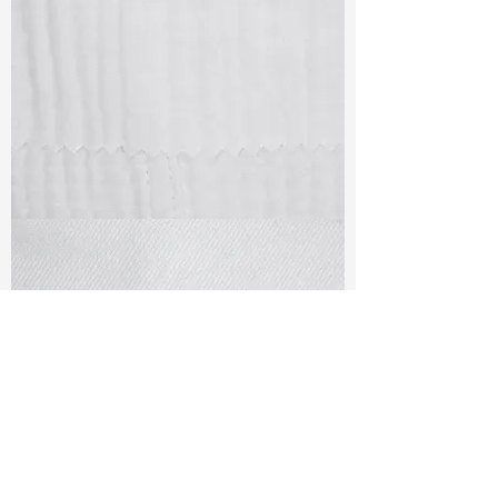
TF#79405