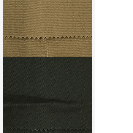
S & R :
E 38%, G 5%, R 84%
LSM
:
4 Fair (Yellow)
TF#79367