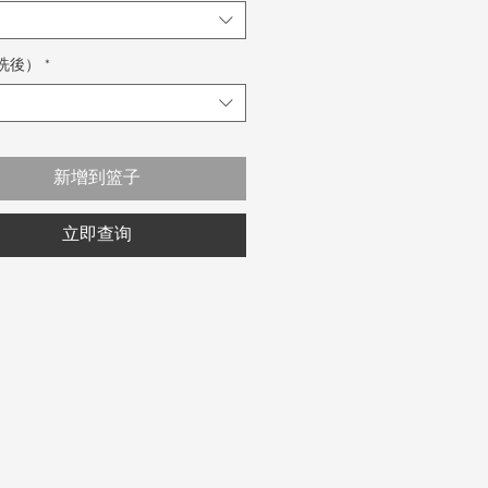
洗後）
*
新增到篮子
立即查询