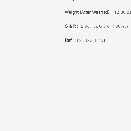
Weight
(After Washed)
: 12.30 o
S & R :
E 96.1%, G 8%, R 90.4%
Ref
: TSD022187D1