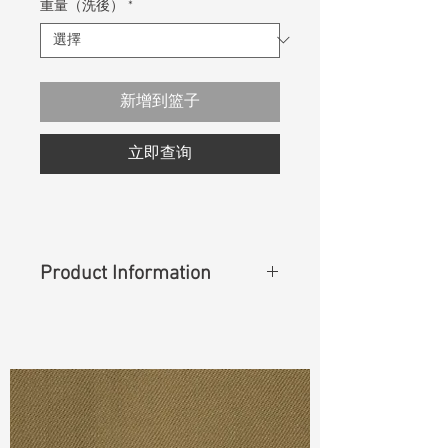
重量（洗後）
*
新增到篮子
立即查询
Product Information
Content
: 100% Cotton
Cuttable Width
: 56"
Weight
(Before Washed)
: 10.10 oz