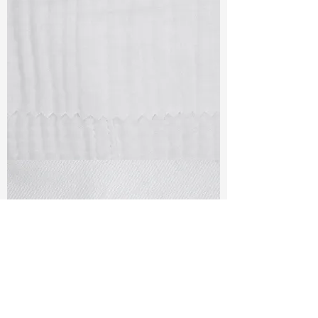
TF#79405