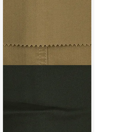
Weight
(After Washed)
: 10.70 oz
Ref
: TRC022334E1
TF#79367