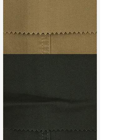
Ref
: DSC021214F1
TF#79367