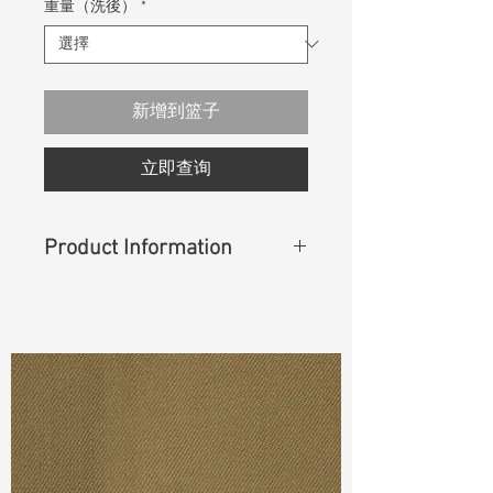
重量（洗後）
*
新增到篮子
立即查询
Product Information
Content
: 98%Cotton 2%Lycra
Cuttable Width
: 55"
Weight
(Before Washed)
: 11 oz
S & R :
TBA