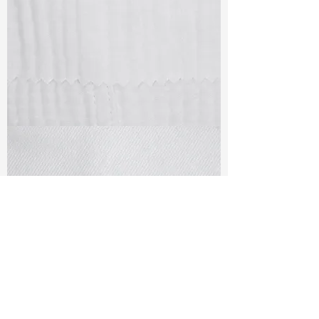
TF#79405