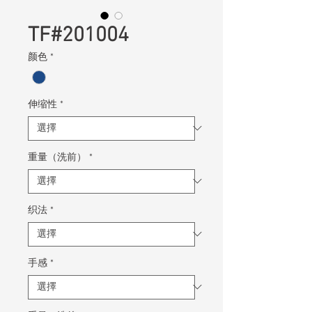
TF#201004
颜色
*
伸缩性
*
重量（洗前）
*
织法
*
手感
*