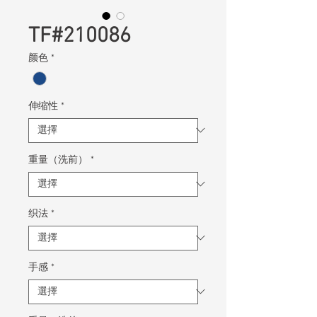
TF#210086
颜色
*
伸缩性
*
重量（洗前）
*
织法
*
手感
*