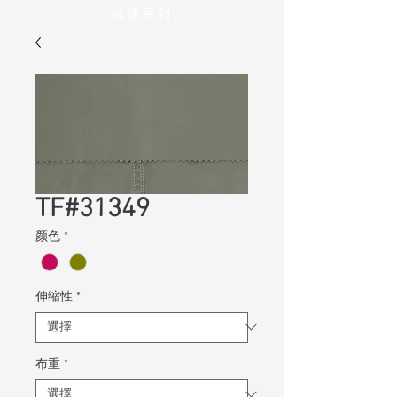
健康系列
TF#31349
颜色
*
伸缩性
*
布重
*