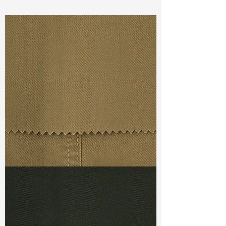
Const :
Dyed Twill
Width:
54”/55”
Weight :
7.80 oz
Finishing :
Washed Tencel + Super
Stretch
Ref
: FS1800079A131349
TF#79367