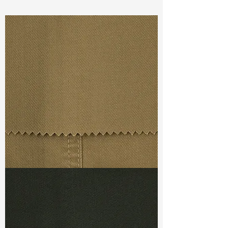
Const :
Dyed Sateen
Width:
48”/49”
Weight :
8.50oz
Finishing :
Bio Touch+Super
Stretch
Ref
: FS1600063A133035
TF#79367