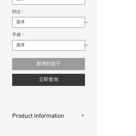
织法
*
手感
*
新增到篮子
立即查询
Product Information
Content
:
54%Lyocell 29%Coolmax
16%Cotton 1%Lycra