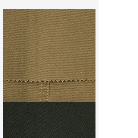
Const :
Dyed Slub Twill
Width:
54”/55”
Weight :
8.40oz
Finishing :
Peached
Ref
:
FS4400010A145349
TF#79367