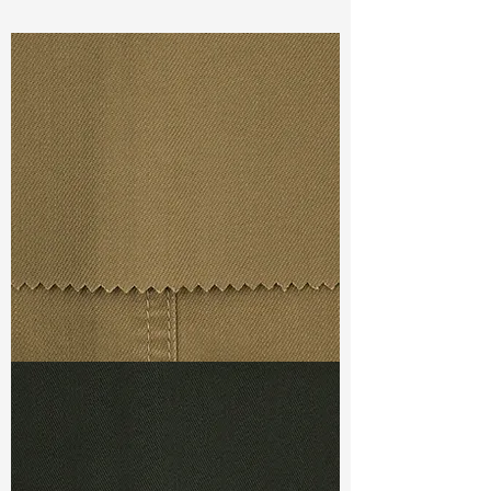
Const :
Dyed Slub Broken Twill
Width:
55”/56”
Weight :
6.70oz
Finishing :
Washed Tencel
Ref
:
FS4400011A145353
TF#79367