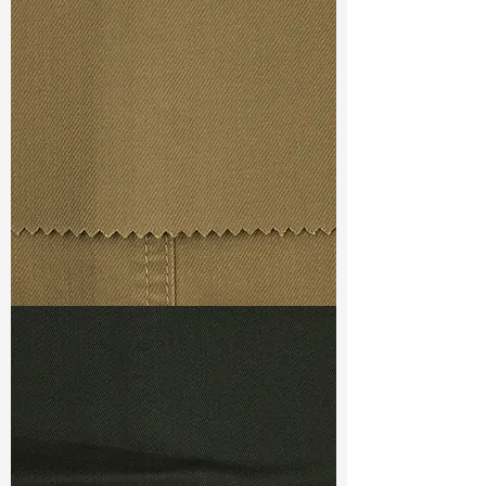
Width
:
55”/56”
Weight
:
4.70 oz
Finishing :
Quick Dry
Ref
:
FS1500342A150925
TF#79367