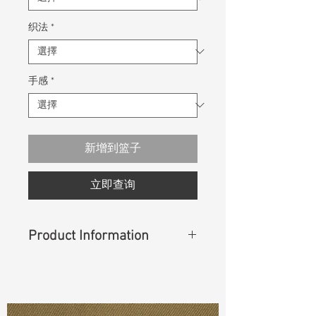
织法
*
手感
*
新增到篮子
立即查询
Product Information
Content
:
65%Cotton 32%Polyester
3%Spandex
Const :
Dyed Poplin