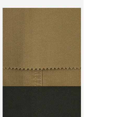
Const :
Dyed Broken Twill
Width:
58”/59”
Weight :
9.70 oz
Finishing :
Bio Touch
Ref
: FR0700056A150990
TF#79367