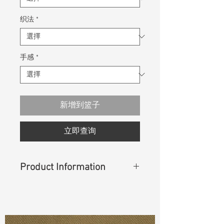
织法
*
手感
*
新增到篮子
立即查询
Product Information
Content
:
62%Cotton 36%Pentas
Polyester 2%Lycra
Const :
Dyed Slub Twill