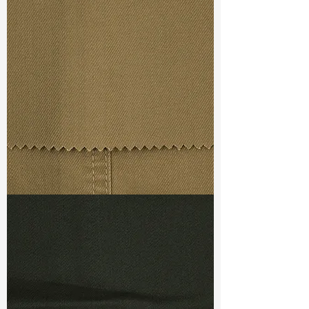
Width
: 50”/51”
Weight : 10.20 oz
Finishing :
Regular
Ref
:
FS5700005A155565
TF#79367