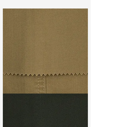
Const :
Dyed 18W Corduroy
Width:
52”/53”
Weight :6.90oz
Finishing :
Regular
Ref
:
FS0900130A160469
TF#79367