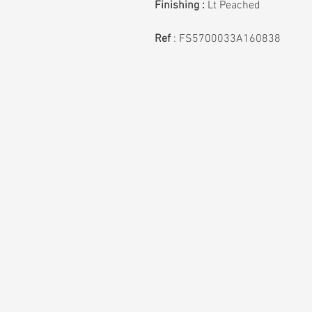
Finishing :
Lt Peached
Ref
:
FS5700033A160838