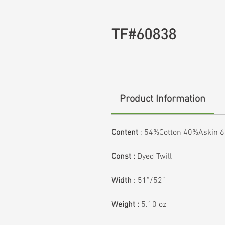
TF#60838
Product Information
Content
:
54%Cotton 40%Askin 
Const :
Dyed Twill
Width
: 51”/52”
Weight :
5.10 oz