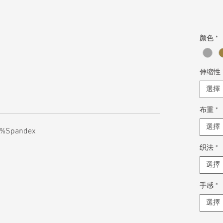
颜色
*
伸缩性
選擇
布重
*
選擇
6%Spandex
织法
*
選擇
手感
*
選擇