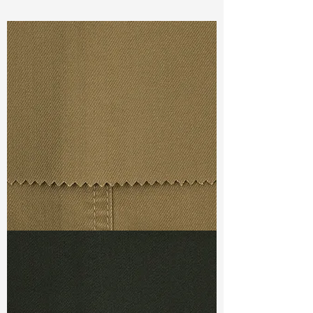
Const :
Dyed Twill
Width
:56”/57”
Weight :
5.90oz
Finishing :
Regular
Ref
:
FS4400051A161123
TF#79367