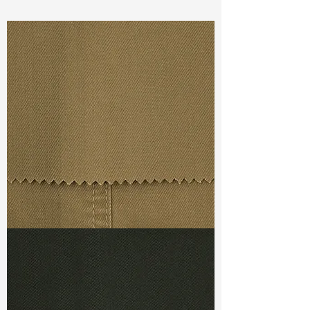
Const :
Yarn Dyed Double Layer
Width:
57”/58”
Weight :
3.70oz
Finishing :
Regular
Ref
: YR2600098A161710
TF#79367