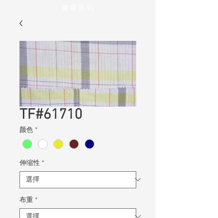
健康系列
TF#61710
颜色
*
伸缩性
*
布重
*