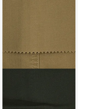
Width
: 57/58"
Weight
: 7.80 oz
Finishing :
Peached+Si
S & R :
E 18.4%, G 5.6%, R 64.1%
Ref
: FS0200884A1
TF#79367