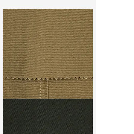
Const :
Dyed Sateen
Width:
59”/60”
Weight :
6.30oz
Finishing :
Washed Tencel
Ref
: FR1800436A162514
TF#79367