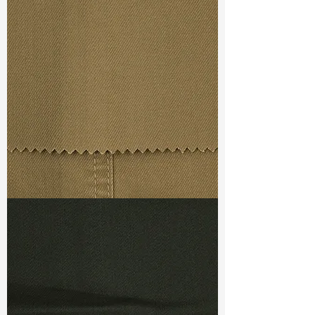
Const :
Sateen
Width
: 49/50”
Weight
: 8.1 oz
Finishing :
Peached
S & R :
E 38%, G 4.4%, R 86.4%
Ref
: FS3700136A
TF#79367