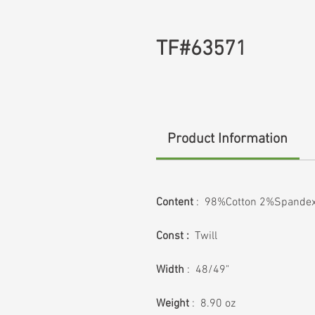
TF#63571
Product Information
Content
: 98%Cotton 2%Spande
Const :
Twill
Width
: 48/49"
Weight
: 8.90 oz