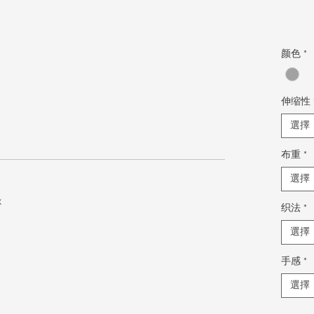
颜色
*
伸缩性
選擇
布重
*
選擇
x
织法
*
選擇
手感
*
選擇