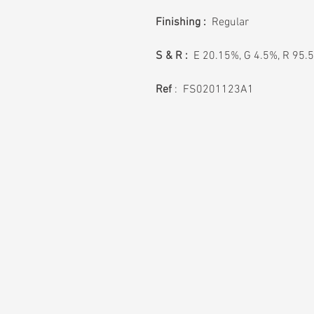
Finishing :
Regular
S & R :
E 20.15%, G 4.5%, R 95.
Ref
: FS0201123A1