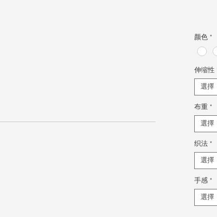
颜色
*
伸缩性
選擇
布重
*
選擇
织法
*
選擇
手感
*
選擇