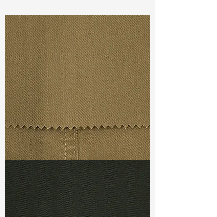
Const :
Dyed 8W Corduroy
Width:
59”/60”
Weight :
12.00oz
Finishing :
Regular
Ref
:
FS0900153A166842
TF#79367