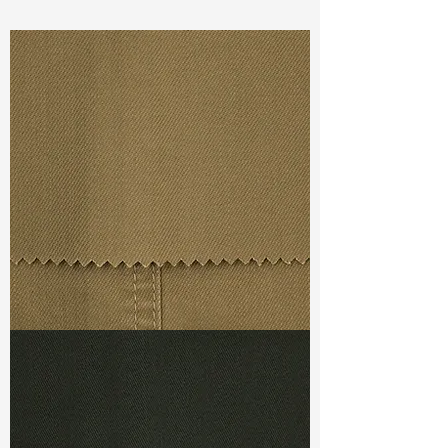
Const :
Yarn Dyed Twill
Width:
56”/57”
Weight :
3.70oz
Finishing :
Regular
Ref
: YR1600442A167175
TF#79367