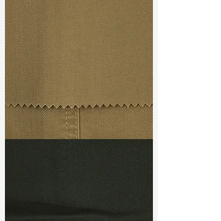
Width
: 56/57"
Weight
: 4.2 oz
Finishing :
Si Finish
S & R :
E 22.4%, G 8.8%, R 60.7%
Ref
: FS3800037A1
TF#79367