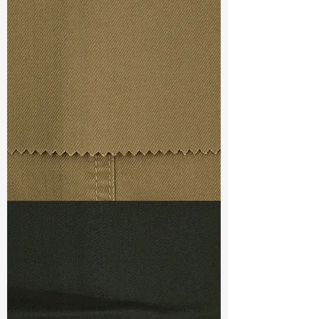
Width
: 58/59”
Weight
: 4.20 oz
Finishing :
Mellow
Ref
: FR1600341A1
TF#79367