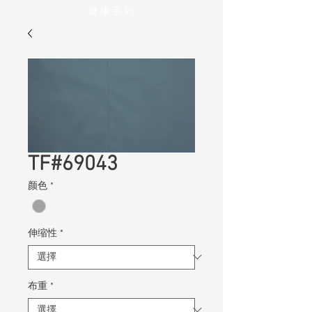
健康系列
TF#69043
颜色
*
伸缩性
*
布重
*