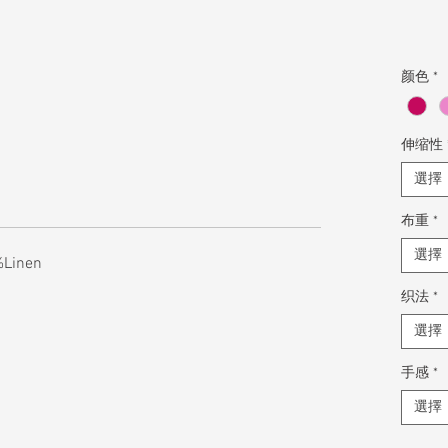
颜色
*
伸缩性
選擇
布重
*
選擇
%Linen
织法
*
選擇
手感
*
選擇