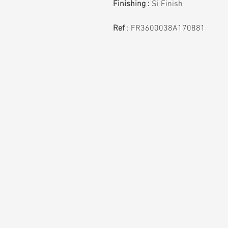
Finishing :
Si Finish
Ref
:
FR3600038A170881