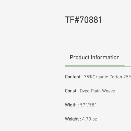
TF#70881
Product Information
Content
:
75%Organic Cotton 25
Const :
Dyed Plain Weave
Width
: 57”/58”
Weight :
4.70 oz