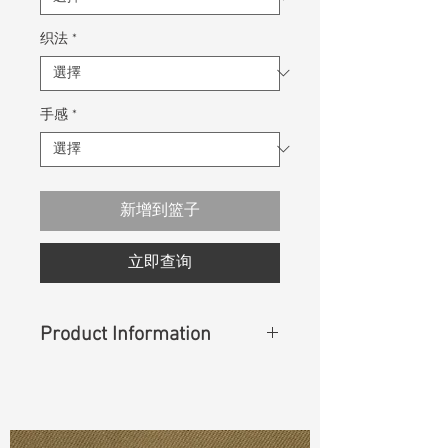
织法
*
手感
*
新增到篮子
立即查询
Product Information
Content
:
75%Cotton 25%Recycle
Cotton
Const :
Dyed Canvas