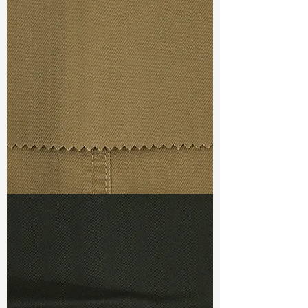
Width
: 63”/64”
Weight : 5.60 oz
Finishing :
Mellow - Natural With
Seeds
Ref
:
FR5400017A171743
TF#79367