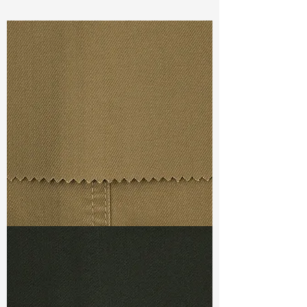
Const :
Yarn Dyed Slub Crinkle
Width:
51”/52”
Weight :
4.20oz
Finishing :
Regular
Ref
: YR6600015C172461
TF#79367