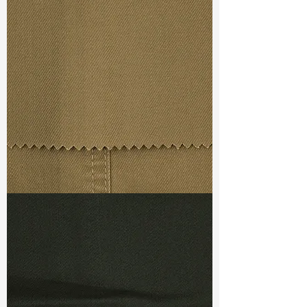
Width
: 56/57”
Weight
: 7.8oz
Finishing :
Peached + Si
Ref
: FR0600192A
TF#79367