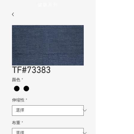
健康系列
TF#73383
颜色
*
伸缩性
*
布重
*