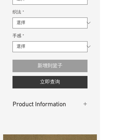
织法
*
手感
*
新增到篮子
立即查询
Product Information
Content
: 63%Cotton 35%Repreve
Trutemp 365 2%Lycra
Const :
Dyed Panama