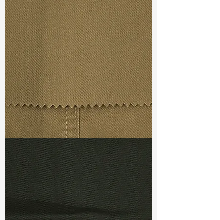
Width
:55”/56”
Weight
: 5.70 oz
Finishing :
Regular
Ref
: FS5700064A173383
TF#79367