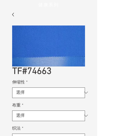
健康系列
TF#74663
伸缩性
*
布重
*
织法
*