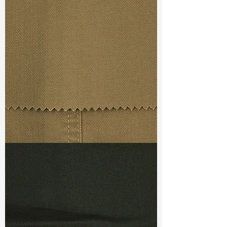
Width
: 57/58”
Weight
: 8.3 oz
Finishing :
(SR) Eco Denim
Ref
: FR3500022A
TF#79367