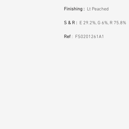
Finishing :
Lt Peached
S & R :
E 29.2%, G 6%, R 75.8%
Ref
: FS0201261A1