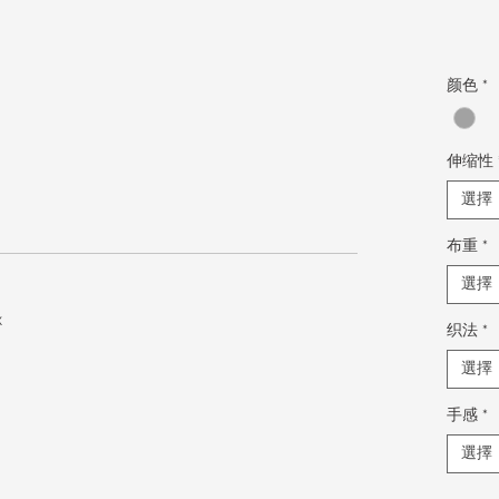
颜色
*
伸缩性
選擇
布重
*
選擇
x
织法
*
選擇
手感
*
選擇