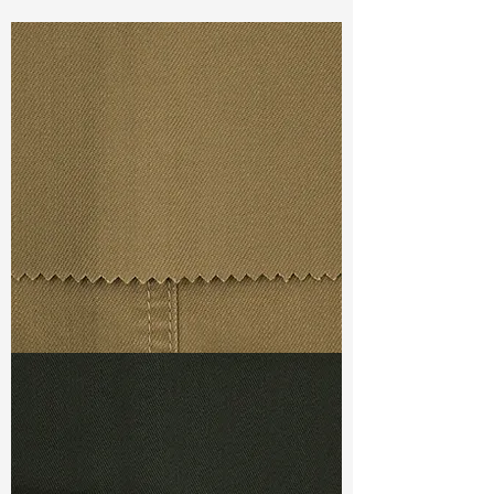
Const :
Twill
Width
: 58/59”
Weight
: 7.4oz
Finishing :
Regular
S & R :
E 28%, G 4.8%, R 80%
Ref
: FS0201286A
TF#79367