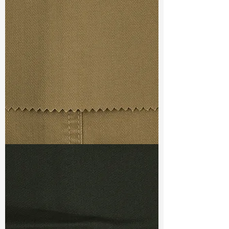
Width
: 54/55”
Weight
: 9.4 oz
Finishing :
Regular
S & R :
E 35.6%, G 11%, R 89%
Ref
: FS0900156A
TF#79367