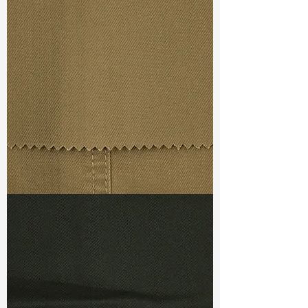
Const :
Slub Twill
Width
: 54/55”
Weight
: 8.9 oz
Finishing :
(SS) Flex PU
S & R :
E 39.2%, G 3.6%, R 89.2%
Ref
: PS1500361E
TF#79367