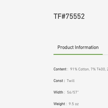
TF#75552
Product Information
Content
: 91% Cotton, 7% T400, 
Const :
Twill
Width
: 56/57”
Weight
: 9.5 oz