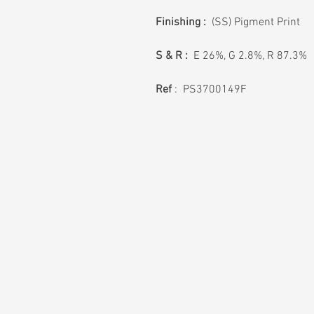
Finishing :
(SS) Pigment Print
S & R :
E 26%, G 2.8%, R 87.3%
Ref
: PS3700149F