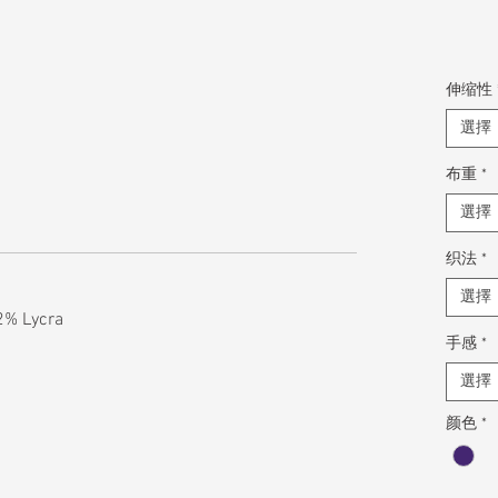
伸缩性
選擇
布重
*
選擇
织法
*
選擇
2% Lycra
手感
*
選擇
颜色
*