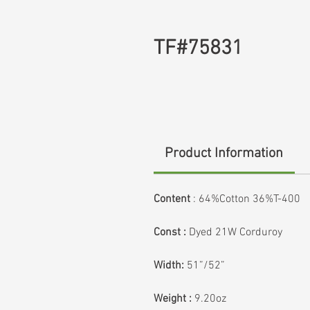
TF#75831
Product Information
Content
:
64%Cotton 36%T-400
Const :
Dyed 21W Corduroy
Width:
51”/52”
Weight :
9.20oz