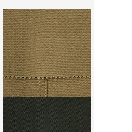
Const :
Dyed Twill
Width
: 53”/54”
Weight :
8.10oz
Finishing :
Regular
Ref
:
AS1600216B276090
TF#79367