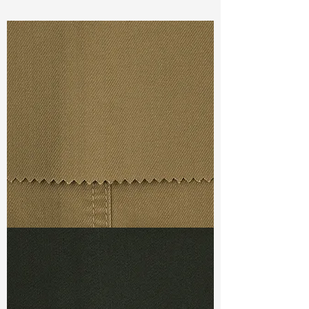
Const :
Dyed Twill
Width:
54”/55”
Weight :
5.30oz
Finishing :
Regular
Ref
: AS1800319A476193
TF#79367