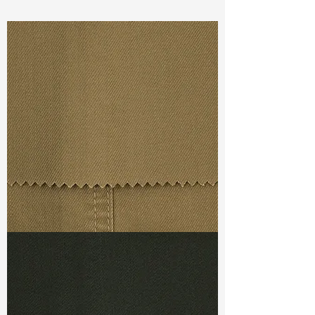
Const :
Dyed Twill
Width
: 55”/56”
Weight
:8.60oz
Finishing :
Regular
Ref
:
FS4400076A176258
TF#79367