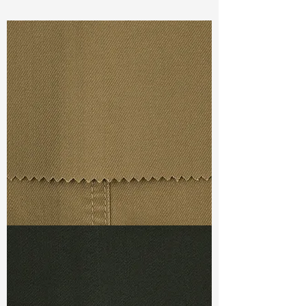
Const :
Dyed Twill
Width:
55”/56”
Weight :
9.70oz
Finishing :
Regular
Ref
: FS0201323A176233
TF#79367