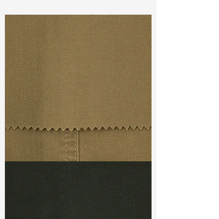
Const :
Printed Slub Twill
Width:
54”/55”
Weight : 9.20oz
Finishing :
Foil Print
Ref
: PS1500549A276378
TF#79367