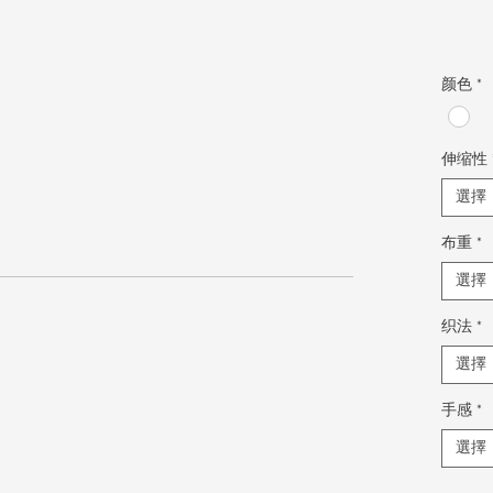
颜色
*
伸缩性
選擇
布重
*
選擇
织法
*
選擇
手感
*
選擇